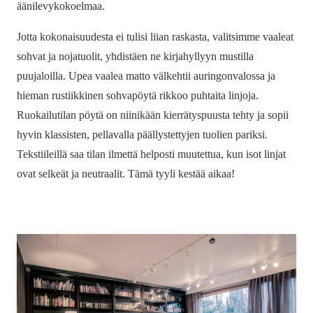
äänilevykokoelmaa.
Jotta kokonaisuudesta ei tulisi liian raskasta, valitsimme vaaleat
sohvat ja nojatuolit, yhdistäen ne kirjahyllyyn mustilla
puujaloilla. Upea vaalea matto välkehtii auringonvalossa ja
hieman rustiikkinen sohvapöytä rikkoo puhtaita linjoja.
Ruokailutilan pöytä on niinikään kierrätyspuusta tehty ja sopii
hyvin klassisten, pellavalla päällystettyjen tuolien pariksi.
Tekstiileillä saa tilan ilmettä helposti muutettua, kun isot linjat
ovat selkeät ja neutraalit. Tämä tyyli kestää aikaa!