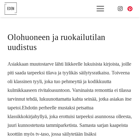
Olohuoneen ja ruokailutilan
uudistus
Asiakkaan muutostarve lähti liikkeelle lukuisista kirjoista, joille
piti saada tarpeeksi tilava ja tyylikäs säilytysratkaisu. Toiveena
oli klassinen tyyli, joka tuo pehmeyttä ja kodikkuutta
kulmikkaaseen rivitaloasuntoon. Varsinaista remonttia ei tilassa
tarvinnut tehdä, lukuunottamatta kahta seinää, jotka asiakas itse
tapetoi.Ehdotin perheelle mustaksi petsattua
klassikkokirjahyllyä, joka erottuisi tarpeeksi asunnossa olleesta,
juuri kunnostetusta tammiparketista. Samasta sarjan kaapeista
koottiin myös tv-taso, jossa säilytetään lisäksi